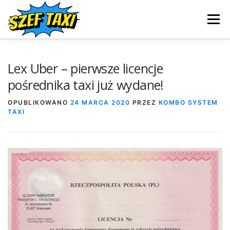
Przejdź
do
Menu
treści
STRONA GŁÒWNA
MARKETING
ZARZĄDZANIE
Lex Uber – pierwsze licencje
pośrednika taxi już wydane!
PRAWO
TELEFONY
KOMBO SYSTEM TAXI
OPUBLIKOWANO
24 MARCA 2020
PRZEZ
KOMBO SYSTEM
TAXI