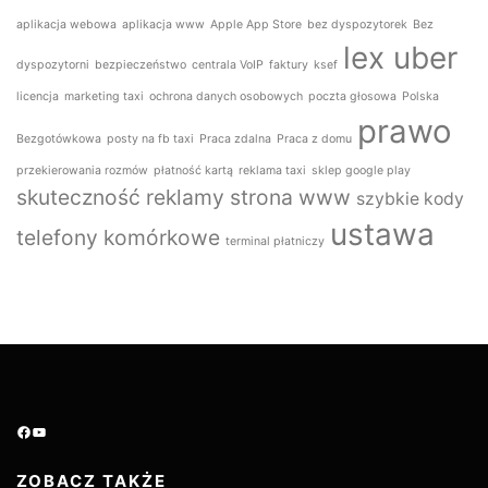
aplikacja webowa
aplikacja www
Apple App Store
bez dyspozytorek
Bez
lex uber
dyspozytorni
bezpieczeństwo
centrala VoIP
faktury
ksef
licencja
marketing taxi
ochrona danych osobowych
poczta głosowa
Polska
prawo
Bezgotówkowa
posty na fb taxi
Praca zdalna
Praca z domu
przekierowania rozmów
płatność kartą
reklama taxi
sklep google play
skuteczność reklamy
strona www
szybkie kody
ustawa
telefony komórkowe
terminal płatniczy
Facebook
YouTube
ZOBACZ TAKŻE